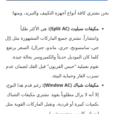
نحن نشتري كافة أنواع أجهزة التكييف والتبريد، ومنها:
مكيفات سبليت (Split AC):
هي الأكثر طلباً
وانتشاراً. نشتري جميع الماركات المشهورة مثل (إل
جي، سامسونج، جري، ماندو، جنرال). السعر يرتفع
كلما كان الموديل حديثاً والكمبروسر بحالة جيدة.
نقوم بعملية "حبس الفريون" قبل الفك لضمان عدم
تسرب الغاز وحماية البيئة.
مكيفات شباك (Window AC):
رغم قدم هذا النوع،
إلا أنه لا يزال مطلوباً بقوة. نشتري مكيفات الشباك
بكميات كبيرة أو فردية، ونقبل الماركات القوية مثل
(يورك، كارير، ميتسوبيشي).