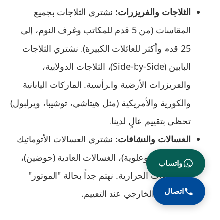
الثلاجات والفريزرات:
نشتري الثلاجات بجميع
المقاسات (من 5 قدم للمكاتب وغرف النوم، إلى
25 قدم وأكثر للعائلات الكبيرة). نشتري الثلاجات
البابين (Side-by-Side)، الثلاجات الدولابية،
والفريزرات الأرضية والرأسية. الماركات اليابانية
والكورية والأمريكية (مثل هيتاشي، توشيبا، ويرلبول)
تحظى بتقييم عالٍ لدينا.
الغسالات والنشافات:
نشتري الغسالات الأتوماتيك
(فتح أمامية وعلوية)، الغسالات العادية (حوضين)،
واتساب
والمجففات الحرارية. نهتم جداً بحالة "الموتور"
اتصال
و"البودي" الخارجي عند التقييم.